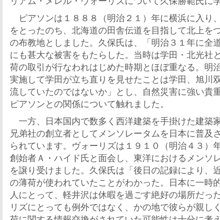
リアム・メレル・ヴォーリズについて久保勝範氏に
ピアソンは１８８８（明治２１）年に横浜に入り、
をとったのち、北海道の田舎伝道を目指して北上を
の布教地としました。久保氏は、「明治３１年に全
にも甚大な被害をもたらした。当時は学田・北光社
荷の取引が行なわれはじめた時期とほぼ重なる。明
実施して学田が立ち直りを見せたことは学田、旭川
流していたのではないか」とし、自然災害に強い貴
ピアソンとの関係について触れました。
一方、日本国内で数多く西洋建築を手掛けた建築家
兄弟社の創立者としてメンソレータムを日本に普及
られています。ヴォーリズは１９１０（明治４３）
創始者Ａ・ハイド氏と面会し、東洋におけるメンソ
を譲り受けました。久保氏は「後日の記録により、
の薄荷が使われていたことがわかった。日本に一時
人にとって、軽井沢は休暇を過ごす絶好の場所だっ
リズにとっても例外ではなく、かの地で彼らが親し
荷に関する情報交換がされていた可能性は十分に考