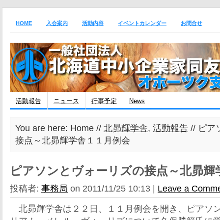
HOME
入会案内
活動内容
イベントカレンダー
お問合せ
活動報告
ニュース
行事予定
News
You are here: Home //
北昴輝学舎
,
活動報告
// ピ
接点～北昴輝学舎１１月例会
ピアソンとヴォーリズの接点～北昴輝
投稿者:
事務局
on 2011/11/25 10:13 |
Leave a Comm
北昴輝学舎は２２日、１１月例会を開き、ピアソン