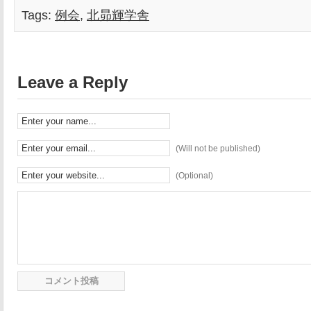
Tags:
例会
,
北昴輝学舎
Leave a Reply
(Will not be published)
(Optional)