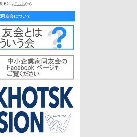
見るには
こちら
から
家同友会について