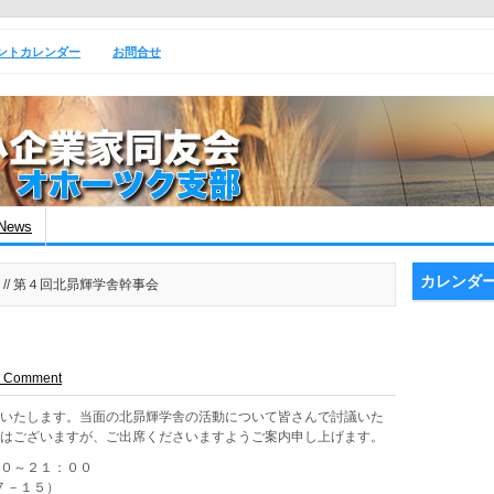
ントカレンダー
お問合せ
News
カレンダ
// 第４回北昴輝学舎幹事会
a Comment
催いたします。当面の北昴輝学舎の活動について皆さんで討議いた
ではございますが、ご出席くださいますようご案内申し上げます。
００～２１：００
７－１５）