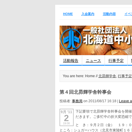
HOME
入会案内
活動内容
イベ
活動報告
ニュース
行事予定
You are here: Home //
北昴輝学舎
,
行事予定
第４回北昴輝学舎幹事会
投稿者:
事務局
on 2011/08/17 16:18 |
Leave 
下記要領で北昴輝学舎幹事会を開
9月 ’11
2
だきます。ご多忙中の折大変恐縮
19:00
と き：９月２日（金） １９：
ところ：シュガーハウス（北見市東陵町１６