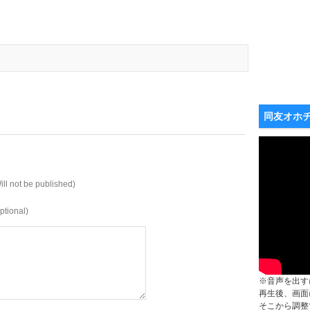
同友オホ
ill not be published)
ptional)
※音声を出す
再生後、画面
そこから調整