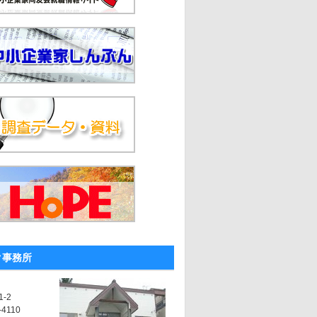
ク事務所
-2
-4110