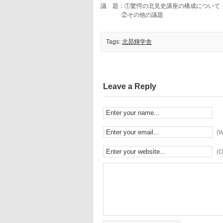
議 題：①驚愕の北見史講座の構成について
②その他の議題
Tags:
北昴輝学舎
Leave a Reply
(W
(O