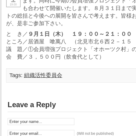
ます。同時に今期の会員増強プロジェクト「
19:00
も合わせて開催いたします。８月３１日まで
トの総括と今後への展開を皆さんで考えます。皆様
が、是非ご参加下さい。
と き／
９月１日（木） １９：００～２１：００
ところ／居酒屋 喰萬八 （北見市北６西２－１５
議 題／①会員増強プロジェクト「オホーツク村」
会 費／３，５００円（飲食代として）
Tags:
組織活性委員会
Leave a Reply
(Will not be published)