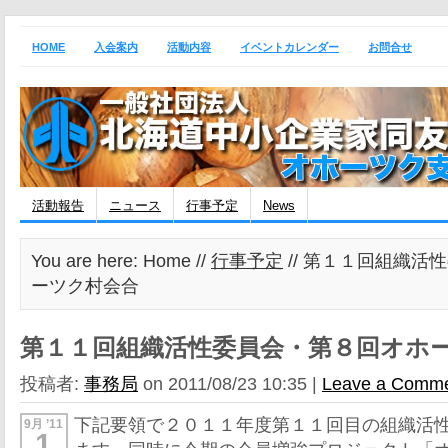
HOME
入会案内
活動内容
イベントカレンダー
お問合せ
活動報告
ニュース
行事予定
News
You are here: Home //
行事予定
// 第１１回組織活
ーツク村会合
第１１回組織活性委員会・第８回オホ
投稿者:
事務局
on 2011/08/23 10:35 |
Leave a Comm
下記要領で２０１１年度第１１回目の組織活
9月 ’11
1