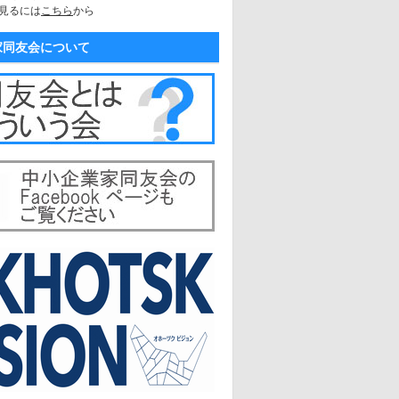
見るには
こちら
から
家同友会について