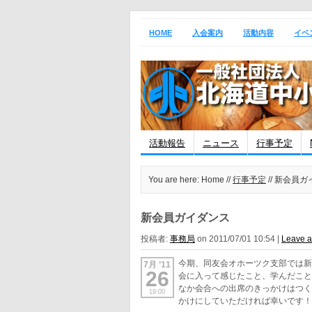
HOME
入会案内
活動内容
イベ
活動報告
ニュース
行事予定
You are here: Home //
行事予定
// 新会員
新会員ガイダンス
投稿者:
事務局
on 2011/07/01 10:54 |
Leave 
今期、同友会オホーツク支部では
7月 ’11
26
会に入って感じたこと、学んだこ
なか会合への出席のきっかけはつ
19:00
かけにしていただければ幸いです