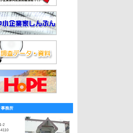
ク事務所
-2
-4110