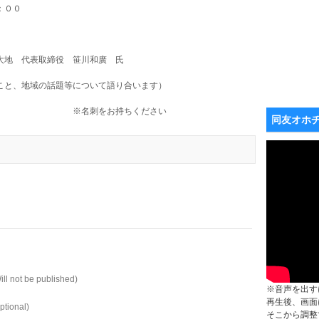
：００
）
代表取締役 笹川和廣 氏
地域の話題等について語り合います）
持ちください
同友オホ
ill not be published)
※音声を出す
再生後、画面
ptional)
そこから調整