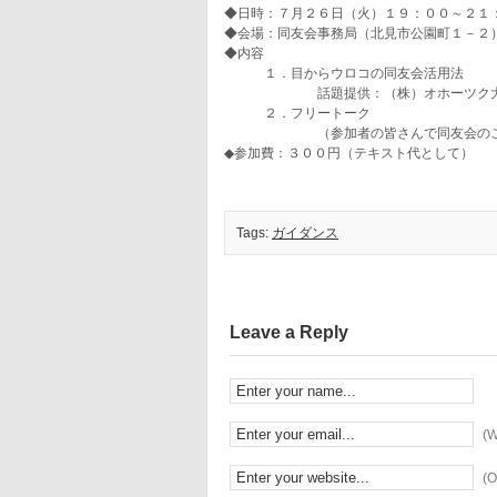
◆日時：７月２６日（火）１９：００～２１
◆会場：同友会事務局（北見市公園町１－２
◆内容
１．目からウロコの同友会活用法
話題提供：（株）オホーツク大地 
２．フリートーク
（参加者の皆さんで同友会のこと、
◆参加費：３００円（テキスト代として）
※名刺をお
Tags:
ガイダンス
Leave a Reply
(W
(O