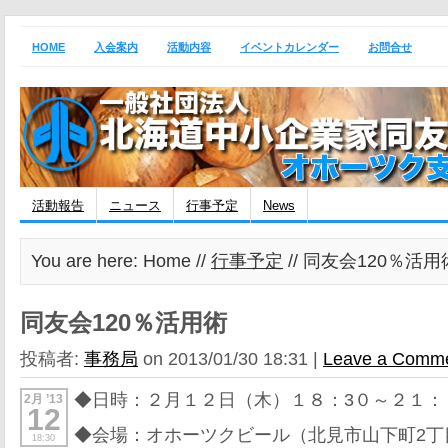
HOME
入会案内
活動内容
イベントカレンダー
お問合せ
活動報告
ニュース
行事予定
News
You are here: Home //
行事予定
// 同友会120％活用
同友会120％活用術
投稿者:
事務局
on 2013/01/30 18:31 |
Leave a Comm
◆日時：２月１２日（木）１８：3０～２１：
2月 ’13
12
◆会場：オホーツクビール（北見市山下町2丁目
18:30