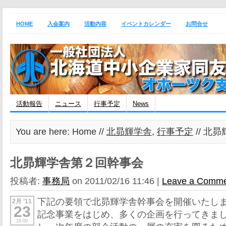
HOME
入会案内
活動内容
イベントカレンダー
お問合せ
活動報告
ニュース
行事予定
News
You are here: Home //
北昴輝学舎
,
行事予定
// 北
北昴輝学舎第２回幹事会
投稿者:
事務局
on 2011/02/16 11:46 |
Leave a Comm
下記の要領で北昴輝学舎幹事会を開催いたし
2月 ’11
23
記念事業をはじめ、多くの企画を行ってきま
19:00