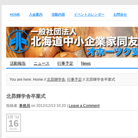
HOME
入会案内
活動内容
イベントカレンダー
お問合せ
活動報告
ニュース
行事予定
News
You are here: Home //
北昴輝学舎
,
行事予定
// 北昴輝学舎卒業式
北昴輝学舎卒業式
投稿者:
事務局
on 2012/12/13 10:20 |
Leave a Comment
3月 ’12
16
00:00