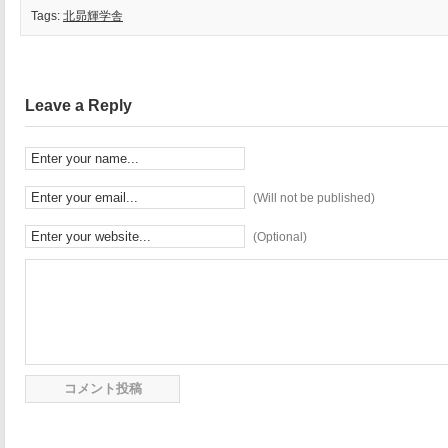
Tags:
北昴輝学舎
Leave a Reply
(Will not be published)
(Optional)