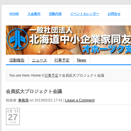
HOME
入会案内
活動内容
イベントカレンダー
お問合せ
活動報告
ニュース
行事予定
News
You are here: Home //
行事予定
// 会員拡大プロジェクト会議
会員拡大プロジェクト会議
投稿者:
事務局
on 2013/02/22 17:41 |
Leave a Comment
2月 ’13
27
12:00