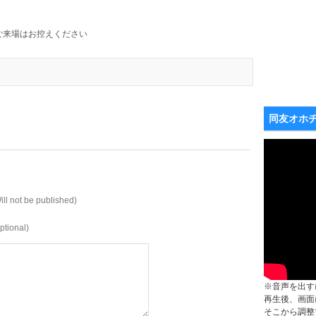
ご来場はお控えください
同友オホ
ill not be published)
ptional)
※音声を出す
再生後、画面
そこから調整