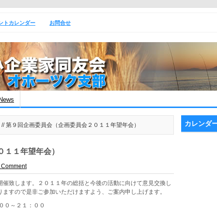
ントカレンダー
お問合せ
News
カレンダ
// 第９回企画委員会（企画委員会２０１１年望年会）
０１１年望年会）
a Comment
開催致します。２０１１年の総括と今後の活動に向けて意見交換し
りますので是非ご参加いただけますよう、ご案内申し上げます。
:００～２１：００