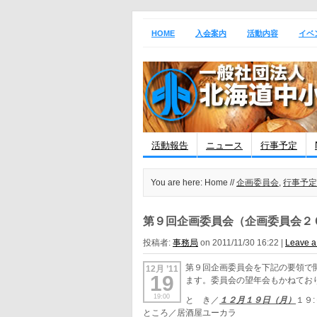
HOME
入会案内
活動内容
イベ
活動報告
ニュース
行事予定
You are here: Home //
企画委員会
,
行事予定
第９回企画委員会（企画委員会２
投稿者:
事務局
on 2011/11/30 16:22 |
Leave 
第９回企画委員会を下記の要領で
12月 ’11
19
ます。委員会の望年会もかねてお
19:00
と き／
１２月１９日（月）
１９
ところ／居酒屋ユーカラ