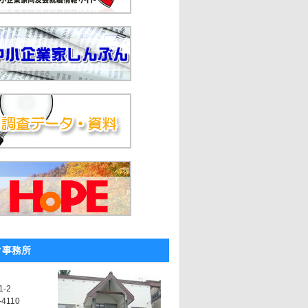
ク事務所
-2
-4110