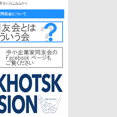
見るには
こちら
から
家同友会について