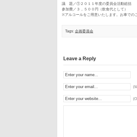
議 題／①２０１１年度の委員会活動総括
参加費／３，５００円（飲食代として）
※アルコールをご用意いたします。お車での
Tags:
企画委員会
Leave a Reply
(W
(O