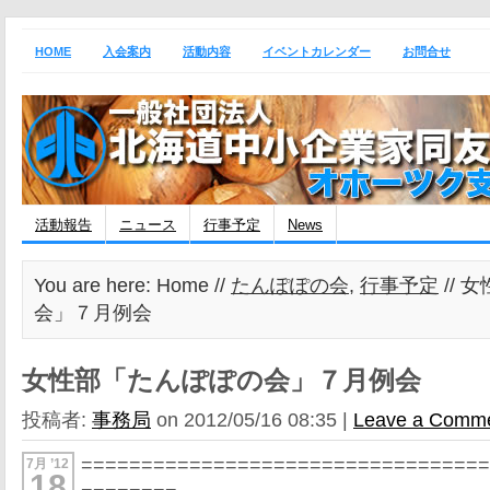
HOME
入会案内
活動内容
イベントカレンダー
お問合せ
活動報告
ニュース
行事予定
News
You are here: Home //
たんぽぽの会
,
行事予定
// 
会」７月例会
女性部「たんぽぽの会」７月例会
投稿者:
事務局
on 2012/05/16 08:35 |
Leave a Comm
=================================
7月 ’12
18