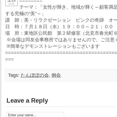
========
19:00
テーマ：「女性が輝き、地域が輝く～顧客満
する究極の“美”～」
講 師：美・リラクゼーション ピンクの奇跡 オ
日 時：７月１８日（水）１９：００～２１：００
場 所：東地区公民館 第２研修室（北見市春光町
※会場は同友会事務所ではありませんので、ご注意
※簡単なデモンストレーションもございます
======================================
===
Tags:
たんぽぽの会
,
例会
Leave a Reply