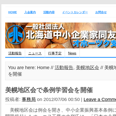
HOME
入会案内
活動内容
イベントカレンダー
お問合せ
活動報告
ニュース
行事予定
News
You are here: Home //
活動報告
,
美幌地区会
// 美
を開催
美幌地区会で条例学習会を開催
投稿者:
事務局
on 2012/07/06 00:50 |
Leave a Comm
美幌地区会は例会を開き、中小企業振興基本条例に