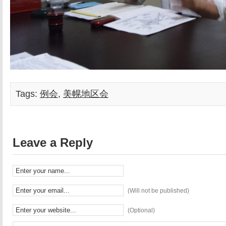
Tags:
例会
,
美幌地区会
Leave a Reply
(Will not be published)
(Optional)