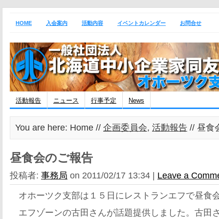
HOME
入会案内
活動内容
イベントカレンダー
お問合せ
活動報告
ニュース
行事予定
News
You are here: Home //
企画委員会
,
活動報告
// 昼
昼食会のご報告
投稿者:
事務局
on 2011/02/17 13:34 |
Leave a Comm
オホーツク支部は１５日にレストランエフで昼食会
エフゾーンの古田さんが話題提供しました。古田さ