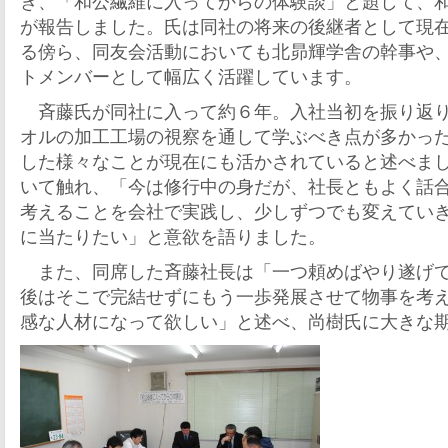
き、「和公繊維に入ってからの体験談」と題して、
が報告しました。氏は同社の将来の後継者として現
る傍ら、同友会活動においても北昴輝学舎の幹事や
トメンバーとして幅広く活躍しています。
斉藤氏が同社に入って約６年。入社当初を振り返り
オルの加工工場の視察を通して学ぶべき点が多かっ
した様々なことが現在にも活かされていると述べま
いて触れ、「今は修行中の身だが、社長ともよく話
考えることを会社で実践し、少しずつでも変えてい
に当たりたい」と意欲を語りました。
また、同席した斉藤社長は「一つ頼めばやり遂げて
後はそこで完結せずにもう一歩発展させて物事を考
感な人材になって欲しい」と述べ、尚樹氏に大きな