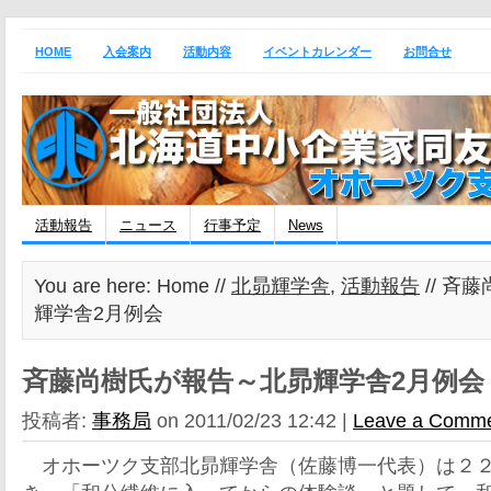
HOME
入会案内
活動内容
イベントカレンダー
お問合せ
活動報告
ニュース
行事予定
News
You are here: Home //
北昴輝学舎
,
活動報告
// 斉
輝学舎2月例会
斉藤尚樹氏が報告～北昴輝学舎2月例会
投稿者:
事務局
on 2011/02/23 12:42 |
Leave a Comm
オホーツク支部北昴輝学舎（佐藤博一代表）は２２