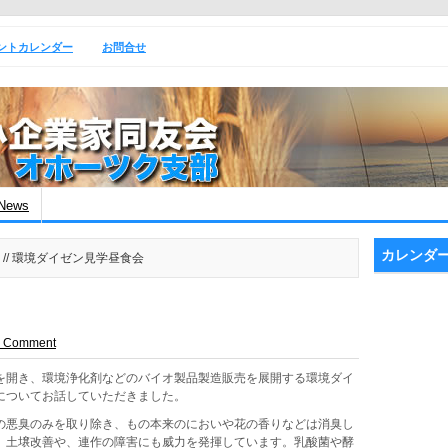
ントカレンダー
お問合せ
News
カレンダ
// 環境ダイゼン見学昼食会
a Comment
開き、環境浄化剤などのバイオ製品製造販売を展開する環境ダイ
についてお話していただきました。
悪臭のみを取り除き、もの本来のにおいや花の香りなどは消臭し
、土壌改善や、連作の障害にも威力を発揮しています。乳酸菌や酵