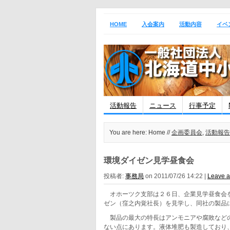
HOME
入会案内
活動内容
イベ
活動報告
ニュース
行事予定
You are here: Home //
企画委員会
,
活動報告
環境ダイゼン見学昼食会
投稿者:
事務局
on 2011/07/26 14:22 |
Leave 
オホーツク支部は２６日、企業見学昼食会を
ゼン（窪之内覚社長）を見学し、同社の製品
製品の最大の特長はアンモニアや腐敗などの
ない点にあります。液体堆肥も製造しており