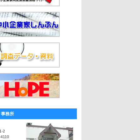
ク事務所
-2
-4110