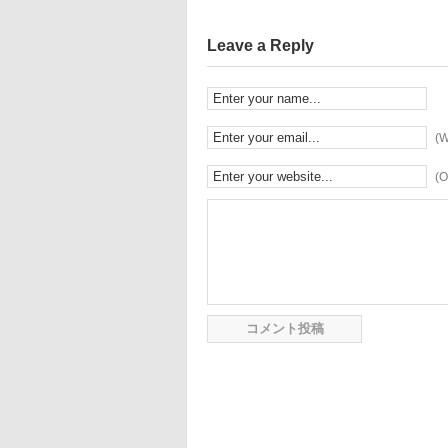
Leave a Reply
(W
(O