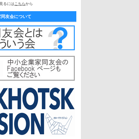
見るには
こちら
から
家同友会について