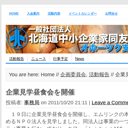
HOME
入会案内
活動内容
イベントカレンダー
お問合せ
活動報告
ニュース
行事予定
News
You are here: Home //
企画委員会
,
活動報告
// 企
企業見学昼食会を開催
投稿者:
事務局
on 2011/10/20 21:11 |
Leave a Comm
１９日に企業見学昼食会を開催し、エムリンクの本
めるＮＰＯ法人を見学しました。同法人は事業の一