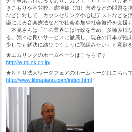
ティ事業も行なっており、カフェ「Ｌｉｂｒａぴあ
きこもりや不登校、虐待被（加）害者などの問題を
などに対して、カウンセリングや心理テストなどを
楽による音楽療法などで社会参加や社会復帰を支援
本見さんは「この業界には行政を含め、多種多様な
る。我々は良いサービスに徹底し、現在の日本が抱
少しでも解決に結びつくように取組みたい」と意欲
★エムリンクのホームページはこちらです
http://e-mlink.co.jp/
★ＮＰＯ法人ワークフェアのホームページはこちら
http://www.librapiano.com/index.html