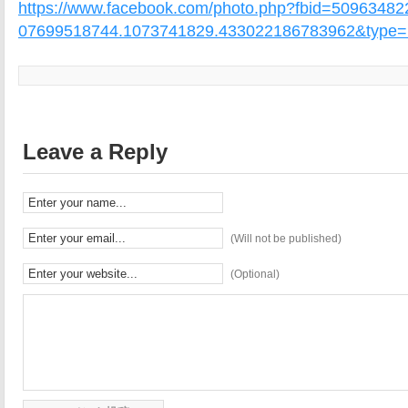
https://www.facebook.com/photo.php?fbid=5096348
07699518744.1073741829.433022186783962&type=
Leave a Reply
(Will not be published)
(Optional)