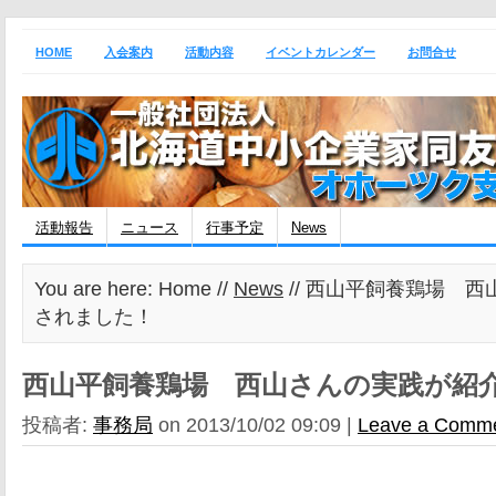
HOME
入会案内
活動内容
イベントカレンダー
お問合せ
活動報告
ニュース
行事予定
News
You are here: Home //
News
// 西山平飼養鶏場 
されました！
西山平飼養鶏場 西山さんの実践が紹
投稿者:
事務局
on 2013/10/02 09:09 |
Leave a Comm