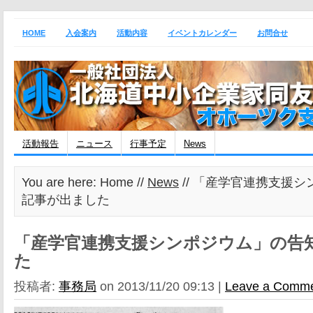
HOME
入会案内
活動内容
イベントカレンダー
お問合せ
活動報告
ニュース
行事予定
News
You are here: Home //
News
// 「産学官連携支援
記事が出ました
「産学官連携支援シンポジウム」の告
た
投稿者:
事務局
on 2013/11/20 09:13 |
Leave a Comm