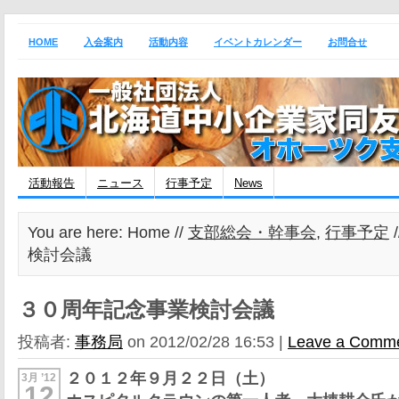
HOME
入会案内
活動内容
イベントカレンダー
お問合せ
活動報告
ニュース
行事予定
News
You are here: Home //
支部総会・幹事会
,
行事予定
検討会議
３０周年記念事業検討会議
投稿者:
事務局
on 2012/02/28 16:53 |
Leave a Comm
２０１２
年９月２２日（土）
3月 ’12
12