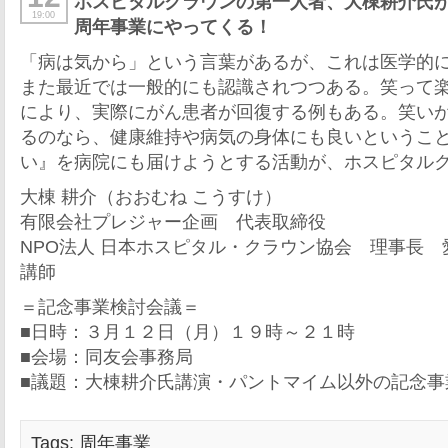
ホスピタルクラウンの第一人者、大棟耕介氏
19:00
周年事業にやってくる！
「病は気から」という言葉があるが、これは医学的
また最近では一般的にも認識されつつある。笑って
により、実際にがん患者が回復する例もある。笑い
るのなら、健康維持や病気の身体にも良いというこ
い』を病院にも届けようとする活動が、ホスピタル
大棟 耕介（おおむね こうすけ）
有限会社プレジャー企画 代表取締役
NPO法人 日本ホスピタル・クラウン協会 理事長
講師
＝記念事業検討会議＝
■日時：３月１２日（月）１９時～２１時
■会場：同友会事務局
■議題：大棟耕介氏講演・パントマイム以外の記念事
Tags:
周年事業