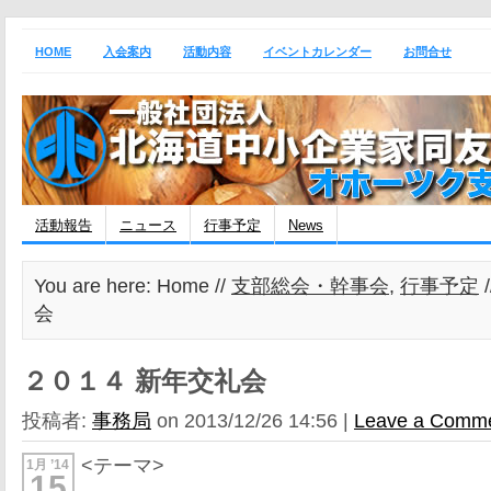
HOME
入会案内
活動内容
イベントカレンダー
お問合せ
活動報告
ニュース
行事予定
News
You are here: Home //
支部総会・幹事会
,
行事予定
会
２０１４ 新年交礼会
投稿者:
事務局
on 2013/12/26 14:56 |
Leave a Comm
<テーマ>
1月 ’14
15