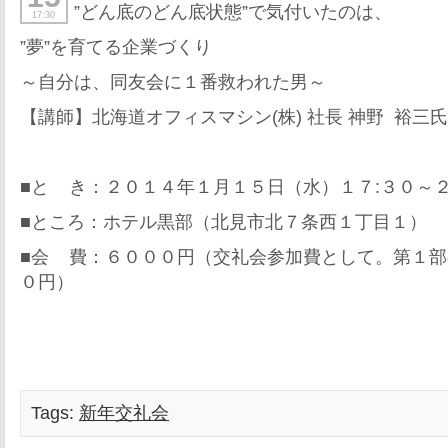
”どん底のどん底状態”で気付いたのは、
17:30
”夢”を育てる企業づくり
～自分は、同友会に１番救われた男～
【講師】北海道オフィスマシン(株) 社長 神野 裕三氏
■と き：２０１４年１月１５日（水）１７:３０～２
■ところ：ホテル黒部（北見市北７条西１丁目１）
■会 費：６０００円（交礼会参加費として。第１
０円）
Tags:
新年交礼会