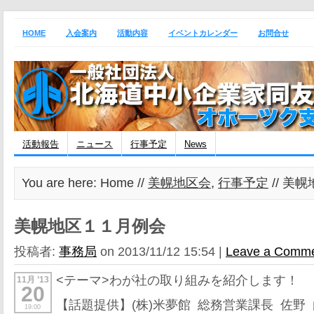
HOME
入会案内
活動内容
イベントカレンダー
お問合せ
活動報告
ニュース
行事予定
News
You are here: Home //
美幌地区会
,
行事予定
// 美
美幌地区１１月例会
投稿者:
事務局
on 2013/11/12 15:54 |
Leave a Comm
<テーマ>わが社の取り組みを紹介します！
11月 ’13
20
【話題提供】(株)米夢館 総務営業課長 佐野
19:00