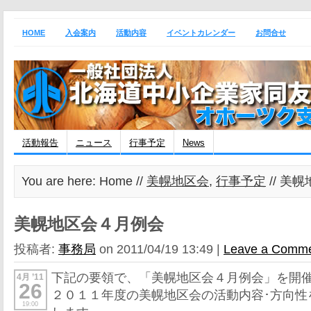
HOME
入会案内
活動内容
イベントカレンダー
お問合せ
活動報告
ニュース
行事予定
News
You are here: Home //
美幌地区会
,
行事予定
// 美
美幌地区会４月例会
投稿者:
事務局
on 2011/04/19 13:49 |
Leave a Comm
下記の要領で、「美幌地区会４月例会」を開
4月 ’11
26
２０１１年度の美幌地区会の活動内容･方向性
19:00