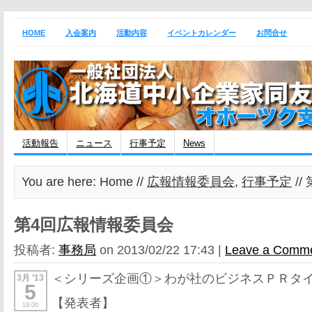
HOME
入会案内
活動内容
イベントカレンダー
お問合せ
活動報告
ニュース
行事予定
News
You are here: Home //
広報情報委員会
,
行事予定
/
第4回広報情報委員会
投稿者:
事務局
on 2013/02/22 17:43 |
Leave a Comm
＜シリーズ企画①＞わが社のビジネスＰＲタ
3月 ’13
5
【発表者】
19:00