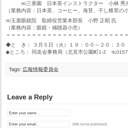
㈱三香園 日本茶インストラクター 小林 秀光
（業務内容：日本茶、コーヒー、海苔、干し椎茸の
㈱玉屋眼鏡院 取締役営業本部長 小野 正昭 氏
（業務内容：眼鏡・補聴器小売）
＝＝＝＝＝＝＝＝＝＝＝＝＝＝＝＝＝＝＝＝＝＝＝
◆と き： ３月５日（火）１９：００～２０：３０
◆ところ： 同友会事務局（北見市公園町1-2 ℡0157-2
Tags:
広報情報委員会
Leave a Reply
(Will not be published)