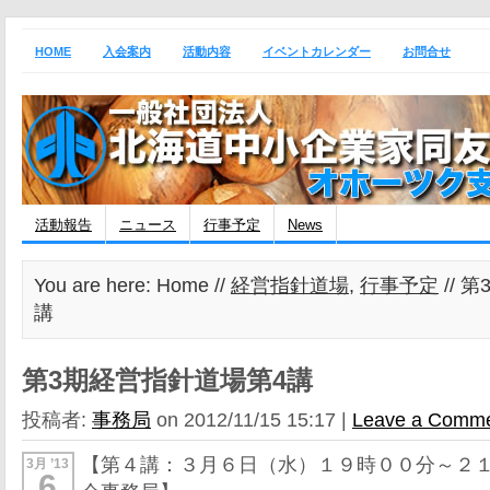
HOME
入会案内
活動内容
イベントカレンダー
お問合せ
活動報告
ニュース
行事予定
News
You are here: Home //
経営指針道場
,
行事予定
// 
講
第3期経営指針道場第4講
投稿者:
事務局
on 2012/11/15 15:17 |
Leave a Comm
【第４講：３月６日（水）１９時００分～２
3月 ’13
6