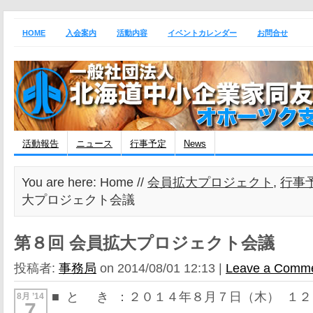
HOME
入会案内
活動内容
イベントカレンダー
お問合せ
活動報告
ニュース
行事予定
News
You are here: Home //
会員拡大プロジェクト
,
行事
大プロジェクト会議
第８回 会員拡大プロジェクト会議
投稿者:
事務局
on 2014/08/01 12:13 |
Leave a Comm
■ と き ：２０１４年８月７日（木） １
8月 ’14
7