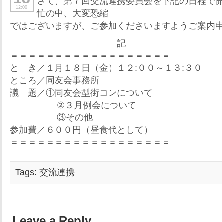
さて、第７回交流連携委員会を下記の日程で
12:00
忙の中、大変恐縮
ではございますが、ご参加くださいますようご案内
記
＝＝＝＝＝＝＝＝＝＝＝＝＝＝＝＝＝＝
と き／１月１８日（金）１２:００～１３:３０
ところ／同友会事務所
議 題／①同友会型街コンについて
②３月例会について
③その他
参加費／６００円（昼食代として）
＝＝＝＝＝＝＝＝＝＝＝＝＝＝＝＝＝＝
Tags:
交流連携
Leave a Reply