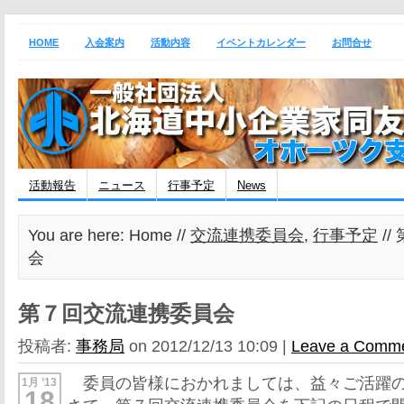
HOME
入会案内
活動内容
イベントカレンダー
お問合せ
活動報告
ニュース
行事予定
News
You are here: Home //
交流連携委員会
,
行事予定
/
会
第７回交流連携委員会
投稿者:
事務局
on 2012/12/13 10:09 |
Leave a Comm
委員の皆様におかれましては、益々ご活躍の
1月 ’13
18