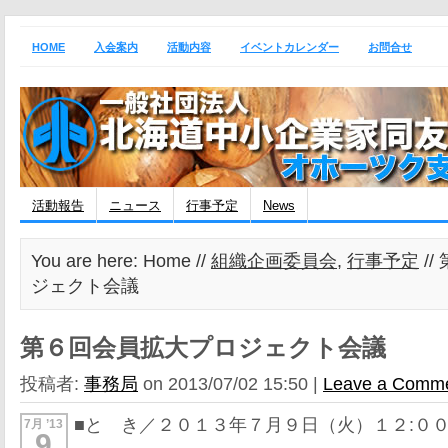
HOME
入会案内
活動内容
イベントカレンダー
お問合せ
活動報告
ニュース
行事予定
News
You are here: Home //
組織企画委員会
,
行事予定
/
ジェクト会議
第６回会員拡大プロジェクト会議
投稿者:
事務局
on 2013/07/02 15:50 |
Leave a Comm
■と き／２０１３年７月９日（火）１２:００
7月 ’13
9