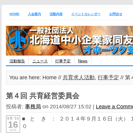
HOME
入会案内
活動内容
イベントカレンダー
お問合せ
活動報告
ニュース
行事予定
News
You are here: Home //
共育求人活動
,
行事予定
// 
第４回 共育経営委員会
投稿者:
事務局
on 2014/08/27 15:02 |
Leave a Comm
■ と き ： ２０１４年９月１６日（火）
9月 ’14
16
０
19:00