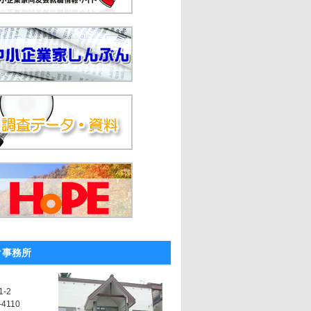
ク事務所
-2
-4110