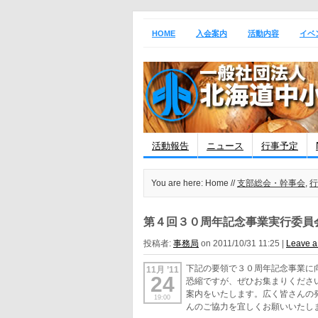
HOME
入会案内
活動内容
イベ
活動報告
ニュース
行事予定
You are here: Home //
支部総会・幹事会
,
行
第４回３０周年記念事業実行委員
投稿者:
事務局
on 2011/10/31 11:25 |
Leave 
下記の要領で３０周年記念事業に
11月 ’11
24
恐縮ですが、ぜひお集まりくださ
案内をいたします。広く皆さんの
19:00
んのご協力を宜しくお願いいたし