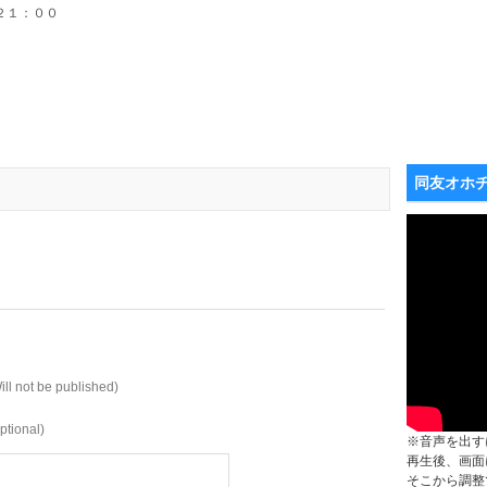
２１：００
同友オホ
ill not be published)
ptional)
※音声を出す
再生後、画面
そこから調整