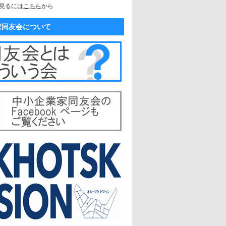
見るには
こちら
から
家同友会について