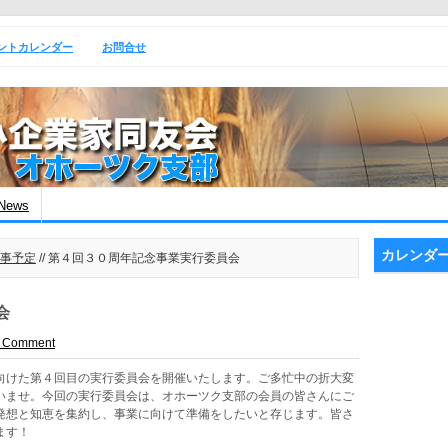
ントカレンダー
お問合せ
News
カレンダ
事予定
// 第４回３０周年記念事業実行委員会
会
a Comment
向けた第４回目の実行委員会を開催いたします。ご多忙中の折大変
いませ。今回の実行委員会は、オホーツク支部の会員の皆さんにご
発想と知恵を集約し、事業に向けて準備をしたいと存じます。皆さ
ます！