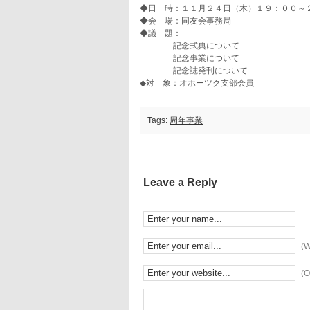
◆日 時：１１月２４日（木）１９：００～
◆会 場：同友会事務局
◆議 題：
記念式典について
記念事業について
記念誌発刊について
◆対 象：オホーツク支部会員
Tags:
周年事業
Leave a Reply
(W
(O