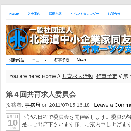
HOME
入会案内
活動内容
イベントカレンダー
お問合せ
活動報告
ニュース
行事予定
News
You are here: Home //
共育求人活動
,
行事予定
// 
第４回共育求人委員会
投稿者:
事務局
on 2011/07/15 16:18 |
Leave a Comm
下記の日程で委員会を開催致します。委員の
8月 ’11
10
是非ご出席下さいます様、ご案内申し上げま
12:00