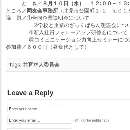
と き／
８月１０日（水） １２:００～１３
ところ／
同友会事務所
（北見市公園町１-２ ℡０１
議 題／①合同企業説明会について
②学校と企業のざっくばらん懇談会につ
③新入社員フォローアップ研修会について
④コミュニケーション力向上セミナーにつ
参加費／６００円（昼食代として）
Tags:
共育求人委員会
Leave a Reply
(Will not be published)