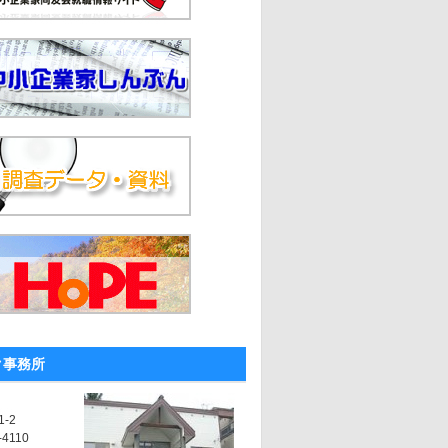
ク事務所
-2
-4110