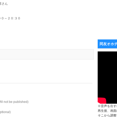
彦さん
００～２０:３０
）
同友オホ
ill not be published)
※音声を出す
再生後、画面
ptional)
そこから調整