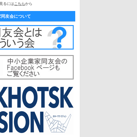
見るには
こちら
から
家同友会について