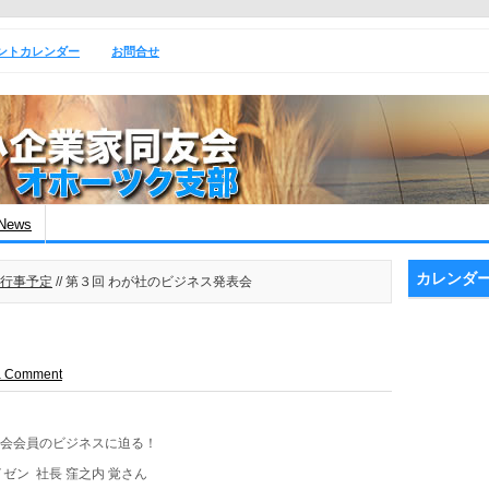
ントカレンダー
お問合せ
News
カレンダ
行事予定
// 第３回 わが社のビジネス発表会
a Comment
友会会員のビジネスに迫る！
ゼン 社長 窪之内 覚さん