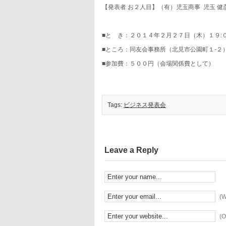
【発表者 お２人目】（有）児玉商事 児玉 健
■と き：２０１４年２月２７日（木）１９:
■ところ：同友会事務所（北見市公園町１-２
■参加費：５００円（会場関係費として）
Tags:
ビジネス発表会
Leave a Reply
(W
(O