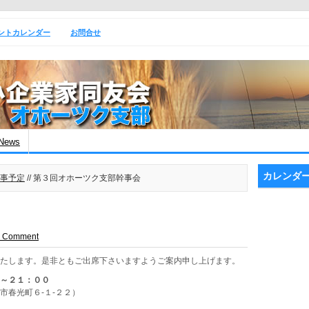
ントカレンダー
お問合せ
News
カレンダ
事予定
// 第３回オホーツク支部幹事会
a Comment
いたします。是非ともご出席下さいますようご案内申し上げます。
０～２１：００
市春光町６-１-２２）