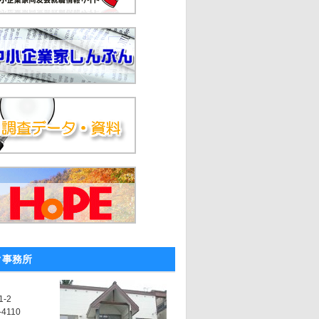
ク事務所
-2
-4110