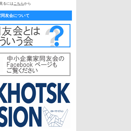
見るには
こちら
から
家同友会について