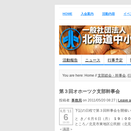
HOME
入会案内
活動内容
イベ
活動報告
ニュース
行事予定
You are here: Home //
支部総会・幹事会
,
行
第３回オホーツク支部幹事会
投稿者:
事務局
on 2011/05/20 08:27 |
Leave 
下記の日程で第３回幹事会を開催
6月 ’11
6
と き／６月６日（月）
１９：０
19:00
ところ／北見市東地区公民館（北見
＜議題＞