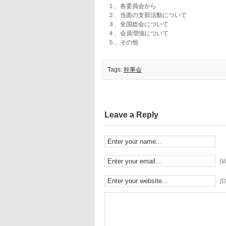
１、各委員会から
２、当面の支部活動について
３、全国総会について
４、会員増強について
５、その他
Tags:
幹事会
Leave a Reply
(W
(O