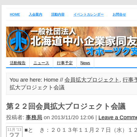
HOME
入会案内
活動内容
イベントカレンダー
お問合せ
活動報告
ニュース
行事予定
News
You are here: Home //
会員拡大プロジェクト
,
行事
拡大プロジェクト会議
第２２回会員拡大プロジェクト会議
投稿者:
事務局
on 2013/11/20 12:06 |
Leave a Comm
■と き：２０１３年１１月２７日（水）１２
11月 ’13
27