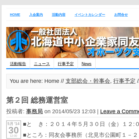
HOME
入会案内
活動内容
イベントカレンダー
お問合せ
活動報告
ニュース
行事予定
News
You are here: Home //
支部総会・幹事会
,
行事予定
第２回 総務運営室
投稿者:
事務局
on 2014/05/23 12:03 |
Leave a Comm
■と き：２０１４年５月３０日（金）１２:０
5月 ’14
30
■ところ：同友会事務所（北見市公園町１－２
12:00