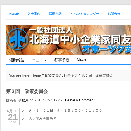
HOME
入会案内
活動内容
イベントカレンダー
お問合せ
活動報告
ニュース
行事予定
News
You are here: Home //
政策委員会
,
行事予定
// 第２回 政策委員会
第２回 政策委員会
投稿者:
事務局
on 2013/05/24 17:42 |
Leave a Comment
と き／６月２１日（金）１９：００～２１：００
6月 ’13
21
ところ／同友会事務所
19:00