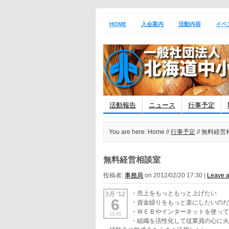
HOME
入会案内
活動内容
イベ
活動報告
ニュース
行事予定
You are here: Home //
行事予定
// 無料経
無料経営相談室
投稿者:
事務局
on 2012/02/20 17:30 |
Leave 
・売上をもっともっと上げたい
3月 ’12
6
・資金繰りをもっと楽にしたいの
・ＷＥＢやインターネットを使っ
13:00
・組織を活性化して従業員の心に