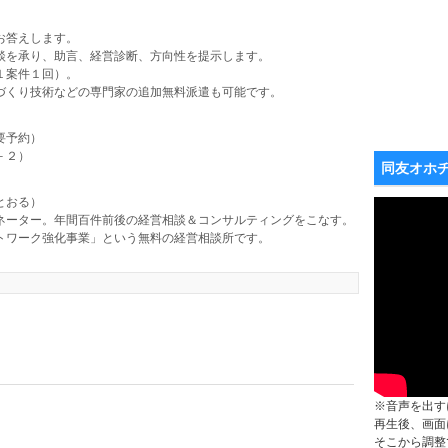
お答えします。
談を承り、助言、経営診断、方向性を提示します。
１案件１回）。
づくり技術などの専門家の追加無料派遣も可能です。
要予約）
－２）
同友オホ
とおる）
ネーター。年間百件前後の経営相談＆コンサルティングをこなす。
トワーク強化事業」という無料の経営相談所です。
※音声を出す
再生後、画面
そこから調整