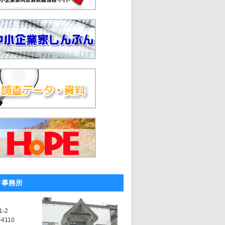
ク事務所
-2
-4110