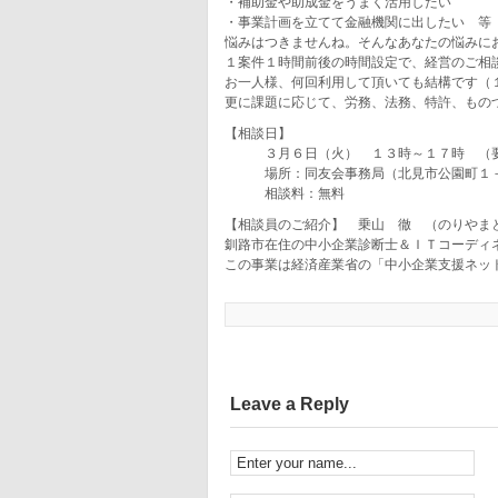
・補助金や助成金をうまく活用したい
・事業計画を立てて金融機関に出したい 等
悩みはつきませんね。そんなあなたの悩みに
１案件１時間前後の時間設定で、経営のご相
お一人様、何回利用して頂いても結構です（
更に課題に応じて、労務、法務、特許、もの
【相談日】
３月６日（火） １３時～１７時 （
場所：同友会事務局（北見市公園町１
相談料：無料
【相談員のご紹介】 乗山 徹 （のりやま
釧路市在住の中小企業診断士＆ＩＴコーディ
この事業は経済産業省の「中小企業支援ネッ
Leave a Reply