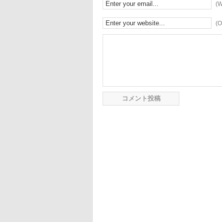
(W
(O