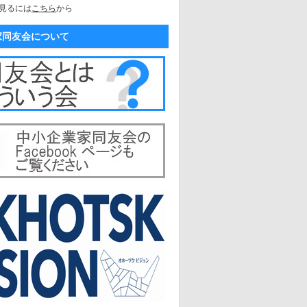
見るには
こちら
から
家同友会について