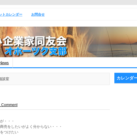
ントカレンダー
お問合せ
News
カレンダ
営相談室
a Comment
だが・・・
て商売をしたいがよく分からない・・・
火をつけたい