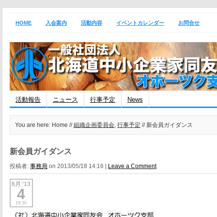
HOME
入会案内
活動内容
イベントカレンダー
お問合せ
活動報告
ニュース
行事予定
News
You are here: Home //
組織企画委員会
,
行事予定
// 新会員ガイダンス
新会員ガイダンス
投稿者:
事務局
on 2013/05/18 14:16 |
Leave a Comment
6月 ’13
4
18:30