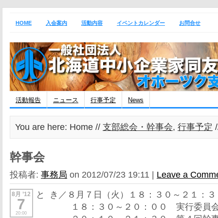
HOME
入会案内
活動内容
イベントカレンダー
お問合せ
活動報告
ニュース
行事予定
News
You are here: Home //
支部総会・幹事会
,
行事予定
幹事会
投稿者:
事務局
on 2012/07/23 19:11 |
Leave a Comm
と き／８月７日（火）１８：３０～２１：３
8月 ’12
7
１８：３０～２０：００ 実行委員
20:00