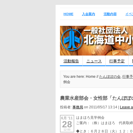
HOME
入会案内
活動内容
イベ
活動報告
ニュース
行事予定
You are here: Home //
たんぽぽの会
,
行事予
例会
農業水産部会・女性部「たんぽぽ
投稿者:
事務局
on 2011/05/17 13:14 |
Leave 
はまほろ見学例会
6月 ’11
28
ご案内：（株）はまほろ 代表取
12:00
◆とき：６月２８日（火）１２：