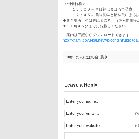
＜例会行程＞
１２：００～ そば処はまほろで昼食
１２：４５～ 農場見学と楢林氏による
◆集合場所：そば処はまほろ （佐呂間町字
★１１時４５分までにお越しください
ご案内は下記からダウンロードできます
http://kitami.doyu-kai.net/wp-content/uplo
Tags:
たんぽぽの会
,
農水
Leave a Reply
(W
(O