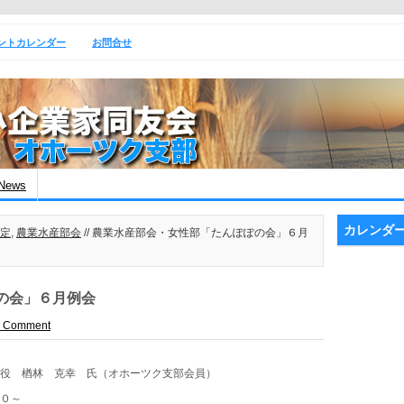
ントカレンダー
お問合せ
News
カレンダ
定
,
農業水産部会
// 農業水産部会・女性部「たんぽぽの会」６月
の会」６月例会
a Comment
締役 楢林 克幸 氏（オホーツク支部会員）
００～