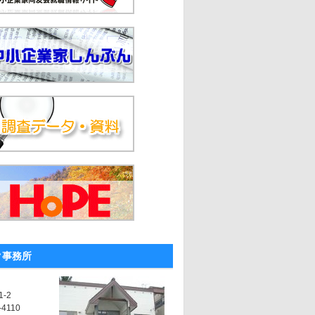
ク事務所
-2
-4110