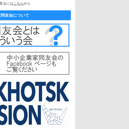
見るには
こちら
から
家同友会について