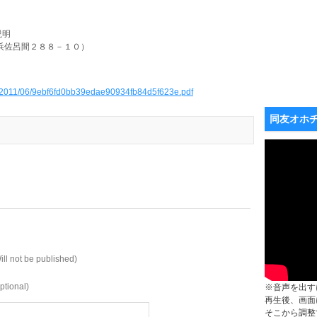
説明
浜佐呂間２８８－１０）
ads/2011/06/9ebf6fd0bb39edae90934fb84d5f623e.pdf
同友オホ
ill not be published)
ptional)
※音声を出す
再生後、画面
そこから調整