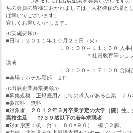
つきましては出展企業を募集いたしますの
ちの会員の皆様におかれましては、人材確保の場と
ば幸いでございます。
宜しくお願いいたします。
≪実施要領≫
■日時：２０１１年１０月２５日（火）
１０：００～１１：３０ 人事担当
＊社員教育等ジョブカフェ
講演
１３：００～１７：００ 合同企
■会場：ホテル黒部 ２F
≪出展企業募集要領≫
■募集規模：正規雇用としての求人がある企業 ２５
■参加料：無料
■対象者：
２０１２年３月卒業予定の大学（院）生、
高校生及 び３９歳以下の若年求職者
■対面形態：机１台（１８０×９０）、椅子２脚、
■主催：北海道若年者就職支援センター（ジョブカフ