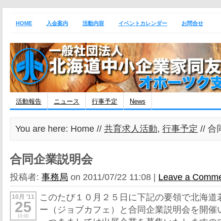
HOME
入会案内
活動内容
イベントカレンダー
お問合せ
活動報告
ニュース
行事予定
News
You are here: Home //
共育求人活動
,
行事予定
// 
合同企業説明会
投稿者:
事務局
on 2011/07/22 11:08 |
Leave a Comm
このたび１０月２５日に下記の要領で北海道
10月 ’11
25
ー（ジョブカフェ）と合同企業説明会を開催
10:00