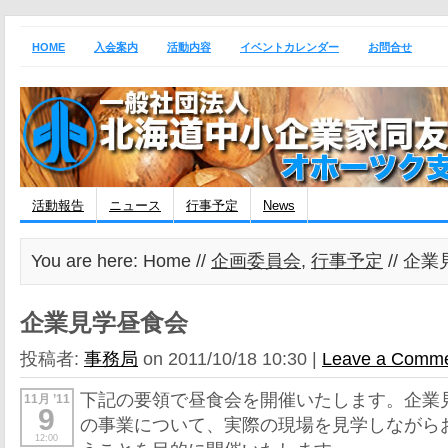
HOME
入会案内
活動内容
イベントカレンダー
お問合せ
活動報告
ニュース
行事予定
News
You are here: Home //
企画委員会
,
行事予定
// 企
企業見学昼食会
投稿者:
事務局
on 2011/10/18 10:30 |
Leave a Comm
下記の要領で昼食会を開催いたします。企業
11月 ’11
9
の事業について、実際の現場を見学しながら
12:00