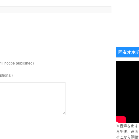
同友オホ
ill not be published)
ptional)
※音声を出す
再生後、画面
そこから調整