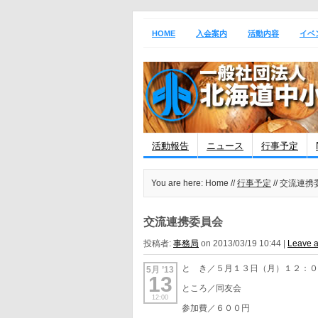
HOME
入会案内
活動内容
イベ
活動報告
ニュース
行事予定
You are here: Home //
行事予定
// 交流連
交流連携委員会
投稿者:
事務局
on 2013/03/19 10:44 |
Leave 
と き／５月１３日（月）１２：
5月 ’13
13
ところ／同友会
12:00
参加費／６００円