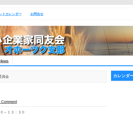
ントカレンダー
お問合せ
News
カレンダ
携委員会
a Comment
００～１３：３０