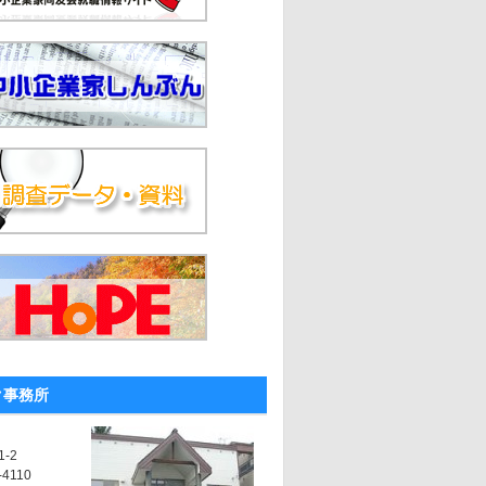
ク事務所
-2
-4110