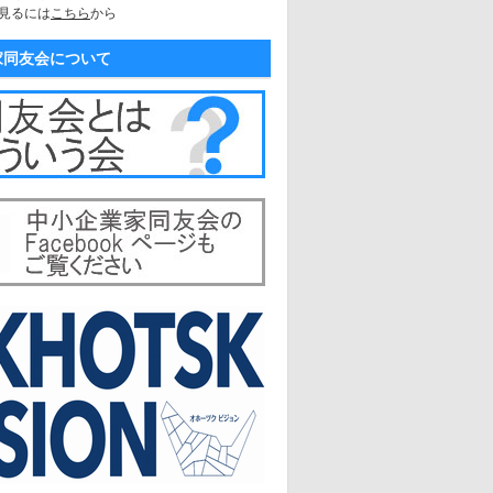
見るには
こちら
から
家同友会について