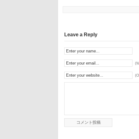
Leave a Reply
(W
(O