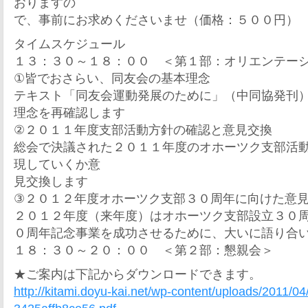
おりますの
で、事前にお求めくださいませ（価格：５００円）
タイムスケジュール
１３：３０～１８：００ ＜第１部：オリエンテー
①皆でおさらい、同友会の基本理念
テキスト「同友会運動発展のために」（中同協発刊
理念を再確認します
②２０１１年度支部活動方針の確認と意見交換
総会で決議された２０１１年度のオホーツク支部活
現していくか意
見交換します
③２０１２年度オホーツク支部３０周年に向けた意
２０１２年度（来年度）はオホーツク支部設立３０
０周年記念事業を成功させるために、大いに語り合
１８：３０～２０：００ ＜第２部：懇親会＞
★ご案内は下記からダウンロードできます。
http://kitami.doyu-kai.net/wp-content/uploads/2011/