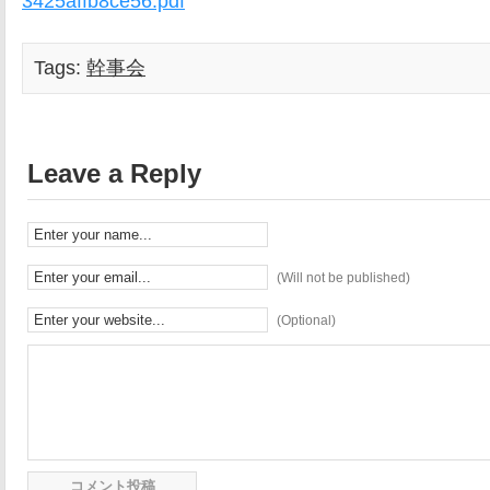
3425affb8ce56.pdf
Tags:
幹事会
Leave a Reply
(Will not be published)
(Optional)