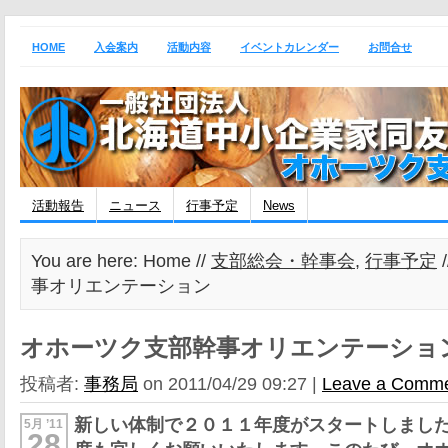
HOME
入会案内
活動内容
イベントカレンダー
お問合せ
活動報告
ニュース
行事予定
News
You are here: Home //
支部総会・幹事会
,
行事予定
事オリエンテーション
オホーツク支部幹事オリエンテーショ
投稿者:
事務局
on 2011/04/29 09:27 |
Leave a Comm
新しい体制で２０１１年度がスタートしまし
5月 ’11
28