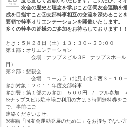
度も宜しくお願いいたします。このたび、オ
13:30
友会の歴史と理念を学ぶこと②同友会運動を
成を目指すこと③支部幹事相互の交流を深めること
要領で幹事オリエンテーションを開催いたします。
多くの幹事の皆様のご参加をお待ちしております！
とき：５月２８日（土）１３：３０～２０:００
第１部：オリエンテーション
会場；ナップスビル３F ナップスホール（
目）
第２部：懇親会
会場；ユーカラ（北見市北５西３－１０－
参加対象：２０１１年度支部幹事
参加費：第１部のみ参加 ５００円 / フル参加 
※ナップスビル駐車場ご利用の方は３時間無料券を
で、事前にご
連絡くださいませ。
※書籍「同友会運動発展のために」をお持ちでない