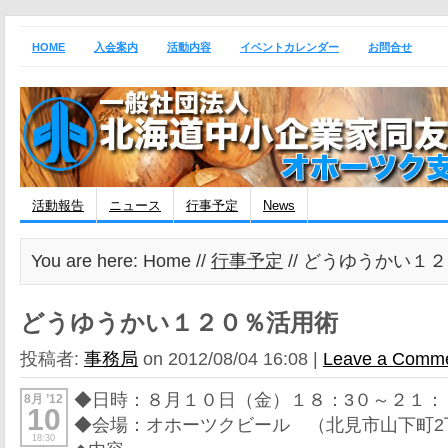
HOME
入会案内
活動内容
イベントカレンダー
お問合せ
活動報告
ニュース
行事予定
News
You are here: Home //
行事予定
// どうゆうかい１
どうゆうかい１２０％活用術
投稿者:
事務局
on 2012/08/04 16:08 |
Leave a Comm
◆日時：８月１０日（金）１８：3０～２１：
8月 ’12
10
◆会場：オホーツクビール （北見市山下町2丁
18:30