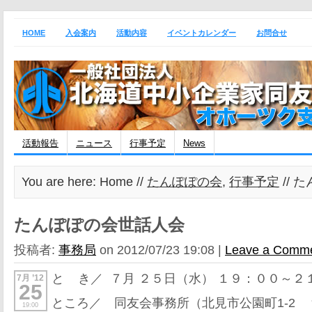
HOME
入会案内
活動内容
イベントカレンダー
お問合せ
活動報告
ニュース
行事予定
News
You are here: Home //
たんぽぽの会
,
行事予定
// 
たんぽぽの会世話人会
投稿者:
事務局
on 2012/07/23 19:08 |
Leave a Comm
と き／ ７月 ２５日（水） １９：００～２
7月 ’12
25
ところ／ 同友会事務所（北見市公園町1-2 ℡2
19:00