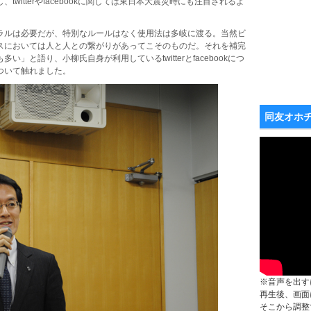
witterやfacebookに関しては東日本大震災時にも注目されるよ
ルは必要だが、特別なルールはなく使用法は多岐に渡る。当然ビ
スにおいては人と人との繋がりがあってこそのものだ。それを補完
」と語り、小柳氏自身が利用しているtwitterとfacebookにつ
ついて触れました。
同友オホ
※音声を出す
再生後、画面
そこから調整