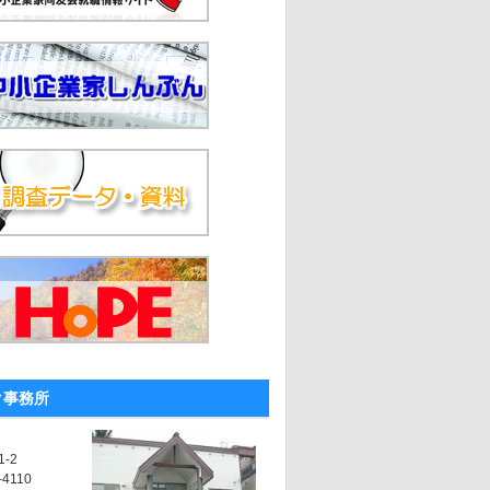
ク事務所
-2
-4110