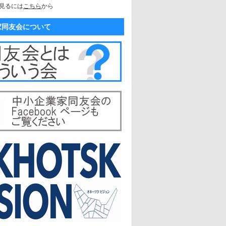
見るには
こちら
から
家同友会について