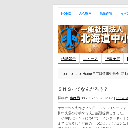
HOME
入会案内
活動内容
イベ
活動報告
ニュース
行事予定
You are here: Home //
広報情報委員会
,
活動
ＳＮＳってなんだろう？
投稿者:
事務局
on 2012/02/28 18:02 |
Leave 
オホーツク支部は２２日にＳＮＳ（ソーシャ
柳中央堂の小柳亨信氏が話題提供しました。
小柳氏はＳＮＳについて「インターネットを
までに普及した理由の一つには、パソコンは