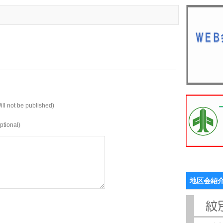
ill not be published)
ptional)
地区会紹