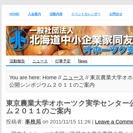
HOME
入会案内
活動内容
イベントカレンダー
お問合せ
活動報告
ニュース
行事予定
News
You are here: Home //
ニュース
// 東京農業大学オ
公開シンポジウム２０１１のご案内
東京農業大学オホーツク実学センター
ム２０１１のご案内
投稿者:
事務局
on 2011/11/15 11:26 |
Leave a Comme