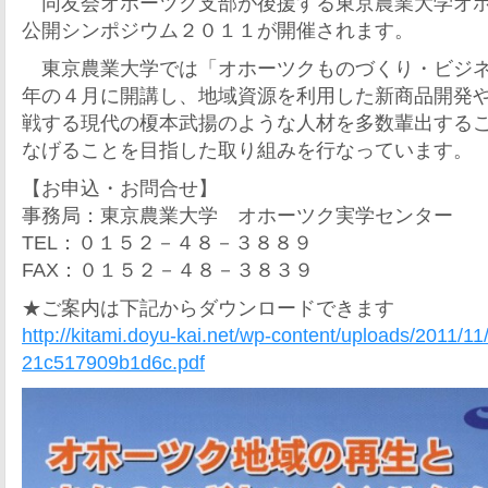
同友会オホーツク支部が後援する東京農業大学オホ
公開シンポジウム２０１１が開催されます。
東京農業大学では「オホーツクものづくり・ビジネ
年の４月に開講し、地域資源を利用した新商品開発
戦する現代の榎本武揚のような人材を多数輩出する
なげることを目指した取り組みを行なっています。
【お申込・お問合せ】
事務局：東京農業大学 オホーツク実学センター
TEL：０１５２－４８－３８８９
FAX：０１５２－４８－３８３９
★ご案内は下記からダウンロードできます
http://kitami.doyu-kai.net/wp-content/uploads/2011/
21c517909b1d6c.pdf