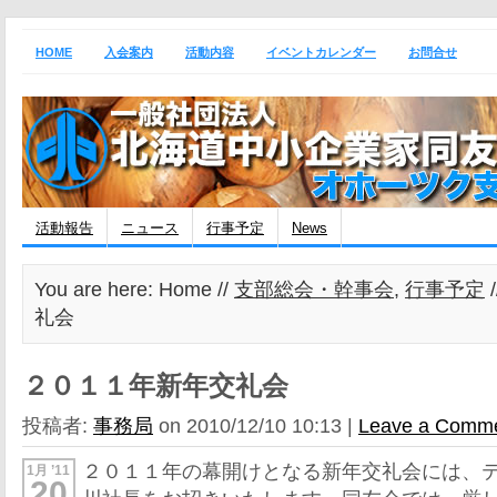
HOME
入会案内
活動内容
イベントカレンダー
お問合せ
活動報告
ニュース
行事予定
News
You are here: Home //
支部総会・幹事会
,
行事予定
礼会
２０１１年新年交礼会
投稿者:
事務局
on 2010/12/10 10:13 |
Leave a Comm
２０１１年の幕開けとなる新年交礼会には、
1月 ’11
20