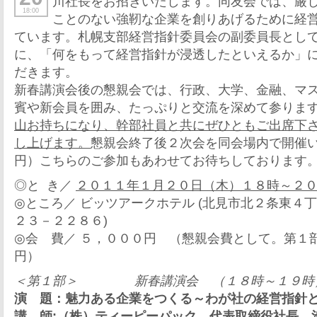
川社長をお招きいたします。同友会では、厳
18:00
ことのない強靭な企業を創りあげるために経
ています。札幌支部経営指針委員会の副委員長とし
に、「何をもって経営指針が浸透したといえるか」
だきます。
新春講演会後の懇親会では、行政、大学、金融、マ
賓や新会員を囲み、たっぷりと交流を深めて参りま
山お持ちになり、幹部社員と共にぜひともご出席下
し上げます。
懇親会終了後２次会を同会場内で開催
円）こちらのご参加もあわせてお待ちしております
◎と き／
２０１１年
１
月
２０
日
（木）
１８時～２
◎ところ／ ビッツアークホテル (北見市北２条東４丁
２３－２２８６)
◎会 費／ ５，０００円 （懇親会費として。第１
円）
＜第１部＞
新春講演会 （１８時～１９時
演 題：
魅力ある企業をつくる～わが社の経営指針
講 師:
（株）ティーピーパック 代表取締役社長 