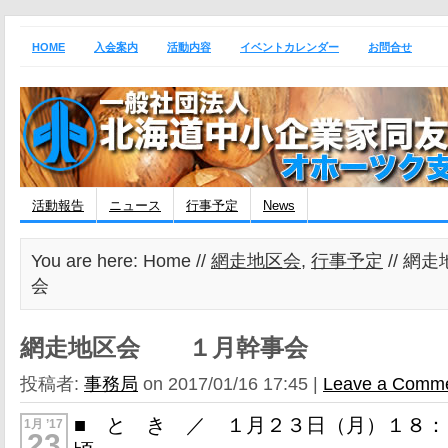
HOME
入会案内
活動内容
イベントカレンダー
お問合せ
活動報告
ニュース
行事予定
News
You are here: Home //
網走地区会
,
行事予定
// 
会
網走地区会 １月幹事会
投稿者:
事務局
on 2017/01/16 17:45 |
Leave a Comm
■ と き ／ １月２３日（月）１８
1月 ’17
23