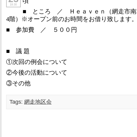
頃
18:30
■ ところ ／ Ｈｅａｖｅｎ（網走市南
4
階）※オープン前のお時間をお借り致します
■ 参加費 ／ ５００円
■ 議 題
①次回の例会について
②今後の活動について
③その他
Tags:
網走地区会