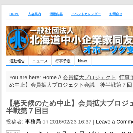
HOME
入会案内
活動内容
イベントカレンダー
お問合せ
活動報告
ニュース
行事予定
News
You are here: Home //
会員拡大プロジェクト
,
行事
め中止】会員拡大プロジェクト会議 後半戦第７回
【悪天候のため中止】会員拡大プロジ
半戦第７回目
投稿者:
事務局
on 2016/02/23 16:37 |
Leave a Comm