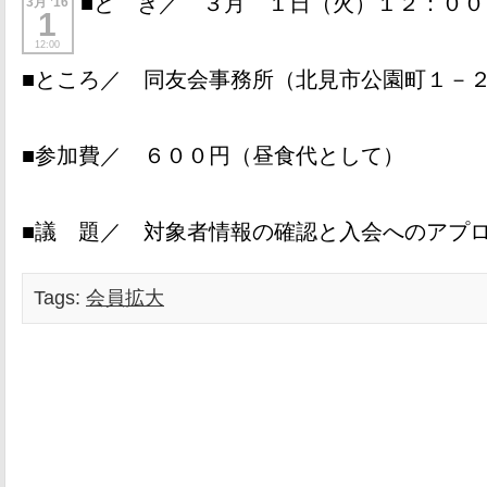
■と き／ ３月 １日（火）１２：０
3月 ’16
1
12:00
■ところ／ 同友会事務所（北見市公園町１－
■参加費／ ６００円（昼食代として）
■議 題／ 対象者情報の確認と入会へのアプ
Tags:
会員拡大