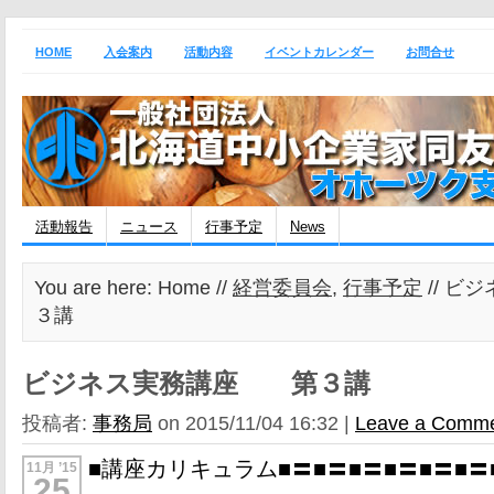
HOME
入会案内
活動内容
イベントカレンダー
お問合せ
活動報告
ニュース
行事予定
News
You are here: Home //
経営委員会
,
行事予定
// 
３講
ビジネス実務講座 第３講
投稿者:
事務局
on 2015/11/04 16:32 |
Leave a Comm
■講座カリキュラム■〓■〓■〓■〓■〓■〓
11月 ’15
25